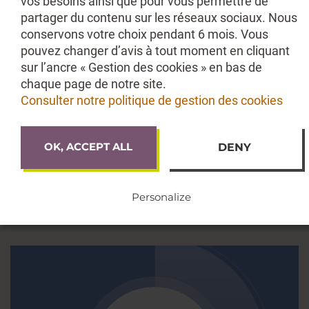
vos besoins ainsi que pour vous permettre de
partager du contenu sur les réseaux sociaux. Nous
conservons votre choix pendant 6 mois. Vous
pouvez changer d’avis à tout moment en cliquant
sur l’ancre « Gestion des cookies » en bas de
chaque page de notre site.
FMC FRANCE
Consulter notre politique de gestion des cookies
OK, ACCEPT ALL
DENY
Accéder au site
Personalize